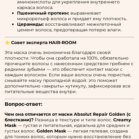
аминокислоты для укрепления внутреннего
каркаса волоса.
Пшеничный протеин:
выравнивает
микрорельеф волоса и придает ему плотность.
Церамиды:
восстанавливают межклеточный
цемент волоса, предотвращая потерю влаги.
⭐ Совет эксперта HAIR-ROOM
Эта маска очень экономична благодаря своей
плотности. Чтобы она сработала на 100%, обязательно
прочешите волосы с нанесенным средством гребнем с
редкими зубьями — это обеспечит контакт маски с
каждым волоском. Если ваши волосы очень пористые,
смывайте маску прохладной водой: это поможет
дополнительно «закрыть» кутикулу, зафиксировав все
питательные вещества внутри.
Вопрос-ответ:
Чем она отличается от маски Absolut Repair Golden (с
блестками)?
Разница в текстуре и типе волос.
Creamy
Mask
— густая и питательная, идеальна для средних и
густых волос.
Golden Mask
— легкая гелевая, создана
для тонких волос, которым нужно восстановление без