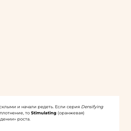
усклыми и начали редеть. Если серия
Densifying
уплотнение, то
Stimulating
(оранжевая)
дении» роста.