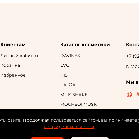
Клиентам
Каталог косметики
Конт
Личный кабинет
DAVINES
+7 (9
Корзина
EVO
г. Мо
Избранное
K18
Мы в
L'ALGA
MILK SHAKE
MOCHEQI MUSK
R+CO
оты сайта. Продолжая пользоваться сайтом, вы принимаете
TOKIO INKARAMI
конфиденциальности
.