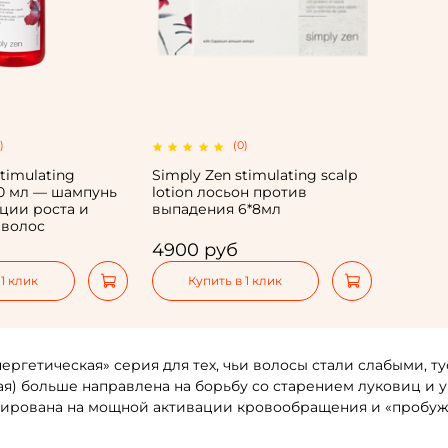
)
(0)
timulating
Simply Zen stimulating scalp
0 мл — шампунь
lotion лосьон против
ции роста и
выпадения 6*8мл
 волос
4900 руб
 1 клик
Купить в 1 клик
нергетическая» серия для тех, чьи волосы стали слабыми, т
ая) больше направлена на борьбу со старением луковиц и 
ирована на мощной активации кровообращения и «пробуж