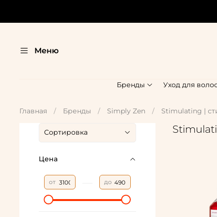
Меню
Бренды
Уход для воло
Главная
Бренды
Simply Zen
Stimulating | 
Stimula
Цена
—
от
до