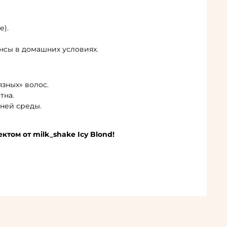
е).
нсы в домашних условиях.
зных» волос.
тна.
ней среды.
том от milk_shake Icy Blond!