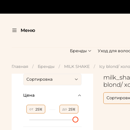
Меню
Бренды
Уход для воло
Главная
Бренды
MILK SHAKE
Icy blond/ хо
milk_sha
blond/ 
Цена
—
от
до