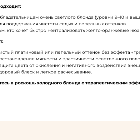
одходит:
бладательницам очень светлого блонда (уровни 9–10 и выш
ля поддержания чистоты седых и пепельных оттенков.
ем, кто хочет быстро нейтрализовать желто-оранжевые нюа
т:
истый платиновый или пепельный оттенок без эффекта «гря
осстановление мягкости и эластичности осветленного поло
ащита цвета от окисления и негативного воздействия внеш
доровый блеск и легкое расчесывание.
есь в роскошь холодного блонда с терапевтическим эффек