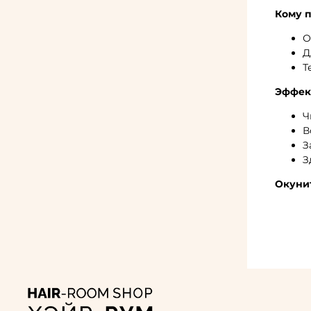
Кому п
О
Д
Т
Эффек
Ч
В
З
З
Окунит