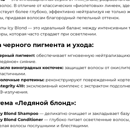
волос. В отличие от классических «фиолетовых» линеек, зд
ствует более глубоко, эффективно нейтрализуя не только
ы, придавая волосам благородный пепельный оттенок.
ты Icy Blond — это идеальный баланс между интенсивным
уры, которая часто страдает при осветлении.
 черного пигмента и ухода:
ерный пигмент:
обеспечивает мгновенную нейтрализацию т
ледяное» сияние.
асло виноградных косточек:
защищает волосы от окислител
ластичными.
олочные протеины:
реконструируют поврежденный кортекс
ntegrity 41®:
эксклюзивный комплекс с экстрактом подсолне
Ф-излучения.
тема «Ледяной блонд»:
cy Blond Shampoo
— деликатно очищает и закладывает базу
cy Blond Conditioner
— глубоко питает осветленные волосы,
елая волосы послушными и блестящими.