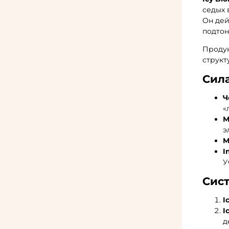
седых 
Он дей
подтон
Продук
структ
Сила
Ч
«
М
э
М
I
У
Сис
I
I
д