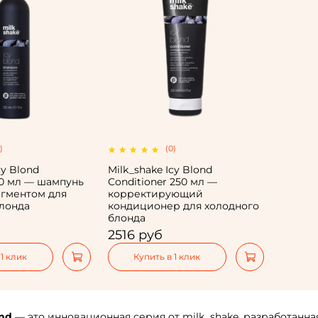
)
(0)
cy Blond
Milk_shake Icy Blond
0 мл — шампунь
Conditioner 250 мл —
игментом для
корректирующий
блонда
кондиционер для холодного
блонда
2516 руб
 1 клик
Купить в 1 клик
ond
— это инновационная серия от milk_shake, разработанна