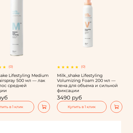
(0)
(0)
hake Lifestyling Medium
Milk_shake Lifestyling
airspray 500 мл — лак
Volumizing Foam 200 мл —
лос средней
пена для объема и сильной
ции
фиксации
руб
3490 руб
пить в 1 клик
Купить в 1 клик