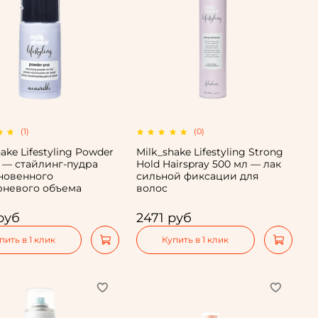
(1)
(0)
ake Lifestyling Powder
Milk_shake Lifestyling Strong
г — стайлинг-пудра
Hold Hairspray 500 мл — лак
новенного
сильной фиксации для
рневого объема
волос
руб
2471 руб
пить в 1 клик
Купить в 1 клик