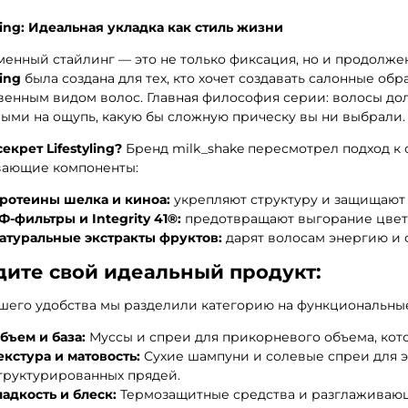
yling: Идеальная укладка как стиль жизни
енный стайлинг — это не только фиксация, но и продолже
ling
была создана для тех, кто хочет создавать салонные об
венным видом волос. Главная философия серии: волосы д
ыми на ощупь, какую бы сложную прическу вы ни выбрали.
секрет Lifestyling?
Бренд milk_shake пересмотрел подход к 
вающие компоненты:
ротеины шелка и киноа:
укрепляют структуру и защищают 
Ф-фильтры и Integrity 41®:
предотвращают выгорание цвета
атуральные экстракты фруктов:
дарят волосам энергию и 
дите свой идеальный продукт:
шего удобства мы разделили категорию на функциональны
бъем и база:
Муссы и спреи для прикорневого объема, кото
екстура и матовость:
Сухие шампуни и солевые спреи для э
труктурированных прядей.
ладкость и блеск:
Термозащитные средства и разглаживающ