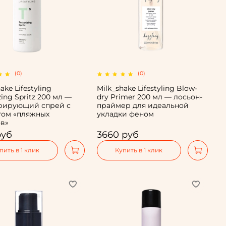
(0)
(0)
ake Lifestyling
Milk_shake Lifestyling Blow-
zing Spritz 200 мл —
dry Primer 200 мл — лосьон-
урирующий спрей с
праймер для идеальной
том «пляжных
укладки феном
в»
руб
3660 руб
пить в 1 клик
Купить в 1 клик