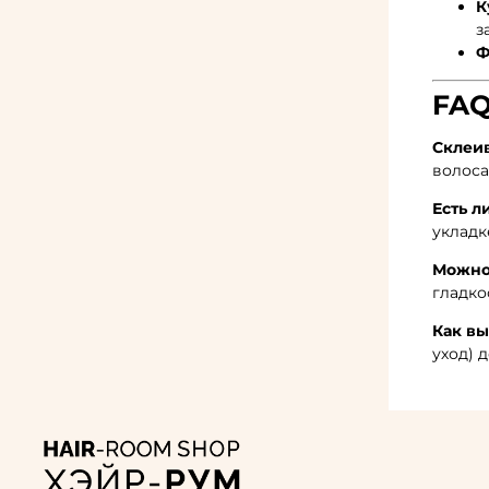
К
з
Ф
FAQ
Склеив
волоса
Есть л
укладк
Можно
гладко
Как вы
уход) 