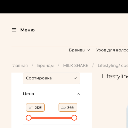
Меню
Бренды
Уход для воло
Главная
Бренды
MILK SHAKE
Lifestyling/ с
Lifestyl
Цена
—
от
до