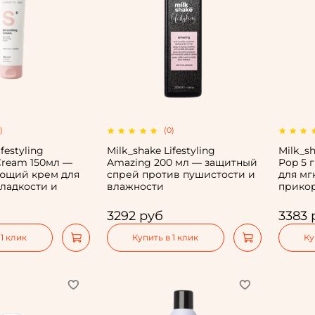
)
(0)
festyling
Milk_shake Lifestyling
Milk_sh
Cream 150мл —
Amazing 200 мл — защитный
Pop 5 
ющий крем для
спрей против пушистости и
для мг
ладкости и
влажности
прико
3292 руб
3383 
 1 клик
Купить в 1 клик
Ку