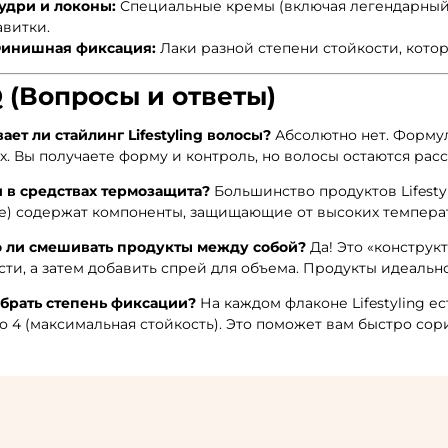
удри и локоны:
Специальные кремы (включая легендарны
авитки.
инишная фиксация:
Лаки разной степени стойкости, котор
 (Вопросы и ответы)
ает ли стайлинг Lifestyling волосы?
Абсолютно нет. Формул
х. Вы получаете форму и контроль, но волосы остаются рас
и в средствах термозащита?
Большинство продуктов Lifesty
е) содержат компоненты, защищающие от высоких температ
 ли смешивать продукты между собой?
Да! Это «конструк
сти, а затем добавить спрей для объема. Продукты идеальн
брать степень фиксации?
На каждом флаконе Lifestyling ес
до 4 (максимальная стойкость). Это поможет вам быстро сор