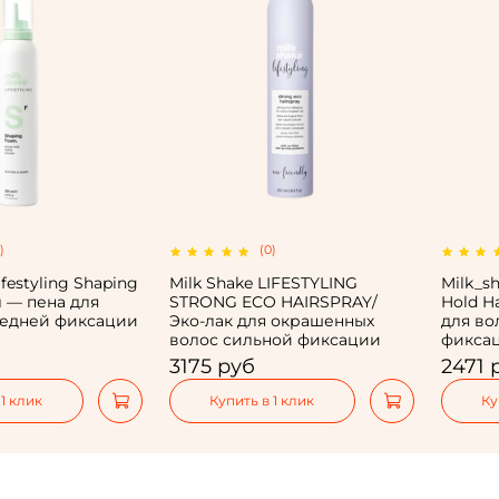
)
(0)
ifestyling Shaping
Milk Shake LIFESTYLING
Milk_s
 — пена для
STRONG ECO HAIRSPRAY/
Hold H
редней фиксации
Эко-лак для окрашенных
для во
волос сильной фиксации
фикса
3175 руб
2471 
 1 клик
Купить в 1 клик
Ку