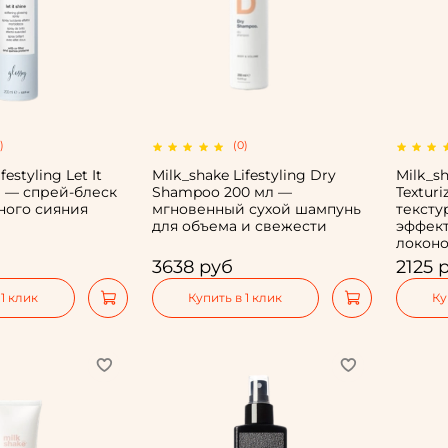
)
(0)
festyling Let It
Milk_shake Lifestyling Dry
Milk_sh
л — спрей-блеск
Shampoo 200 мл —
Texturi
ного сияния
мгновенный сухой шампунь
текст
для объема и свежести
эффек
локоно
3638 руб
2125 
 1 клик
Купить в 1 клик
Ку