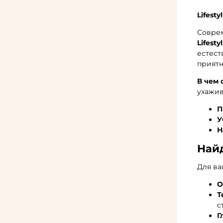
Lifest
Соврем
Lifesty
естест
приятн
В чем 
ухажи
П
У
Н
Най
Для ва
О
Т
с
Г