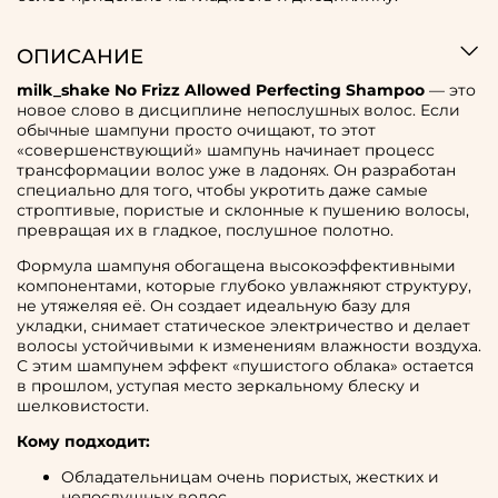
ОПИСАНИЕ
milk_shake No Frizz Allowed Perfecting Shampoo
— это
новое слово в дисциплине непослушных волос. Если
обычные шампуни просто очищают, то этот
«совершенствующий» шампунь начинает процесс
трансформации волос уже в ладонях. Он разработан
специально для того, чтобы укротить даже самые
строптивые, пористые и склонные к пушению волосы,
превращая их в гладкое, послушное полотно.
Формула шампуня обогащена высокоэффективными
компонентами, которые глубоко увлажняют структуру,
не утяжеляя её. Он создает идеальную базу для
укладки, снимает статическое электричество и делает
волосы устойчивыми к изменениям влажности воздуха.
С этим шампунем эффект «пушистого облака» остается
в прошлом, уступая место зеркальному блеску и
шелковистости.
Кому подходит:
Обладательницам очень пористых, жестких и
непослушных волос.