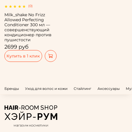
(0)
Milk_shake No Frizz
Allowed Perfecting
Conditioner 300 мл —
совершенствующий
кондиционер против
пушистости
2699 руб
Купить в 1 клик
Бренды
Уход для волос и кожи
Стайлинг
Аксессуары
Му