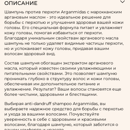
ОПИСАНИЕ
Шампунь против перхоти Arganmidas с марокканским
аргановым маслом - это идеальное решение для
борьбы с перхотью и улучшения здоровья вашей кожи
головы. Его специальная формула питает и увлажняет
кожу головы, помогая избавиться от перхоти.
Благодаря уникальным свойствам арганового масла
шампунь не только удаляет видимые частицы перхоти,
но и успокаивает кожу головы, придавая вашим
волосам здоровый вид.
Состав шампуня обогащен экстрактом арганового
масла, который известен своими увлажняющими и
питательными свойствами. Это позволяет шампуню
проникать глубоко в структуру волос и кожи головы,
обеспечивая им дополнительное питание и
увлажнение. Результат? Ваши волосы становятся еще
более чистыми, здоровыми и блестящими.
Выбирая anti-dandruff shampoo Arganmidas, вы
выбираете надежное средство для борьбы с перхотью
и ухода за вашими волосами. Почувствуйте
уверенность в себе с здоровыми и красивыми
волосами, благодаря шампуню, который заботится о
вашем комфорте и красоте.