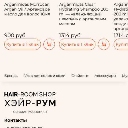
Arganmidas Morrocan
Arganmidas Clear
Arganm
Argan Oil / Аргановое
Hydrating Shampoo 200
Hydrat
масло для волос 10мл
ml — увлажняющий
200 m
шампунь с аргановым
увлаж
маслом
конди
арган
900 руб
1314 руб
1314 
Купить в 1 клик
Купить в 1 клик
Купит
Бренды
Уход для волос и кожи
Стайлинг
Аксессуары
Му
Контакты