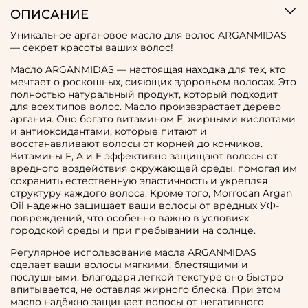
ОПИСАНИЕ
Уникальное аргановое масло для волос ARGANMIDAS
— секрет красоты ваших волос!
Масло ARGANMIDAS — настоящая находка для тех, кто
мечтает о роскошных, сияющих здоровьем волосах. Это
полностью натуральный продукт, который подходит
для всех типов волос. Масло произвзрастает дерево
аргания. Оно богато витамином Е, жирными кислотами
и антиоксидантами, которые питают и
восстанавливают волосы от корней до кончиков.
Витамины F, A и E эффективно защищают волосы от
вредного воздействия окружающей среды, помогая им
сохранить естественную эластичность и укрепляя
структуру каждого волоса. Кроме того, Morrocan Argan
Oil надежно защищает ваши волосы от вредных УФ-
повреждений, что особенно важно в условиях
городской среды и при пребывании на солнце.
Регулярное использование масла ARGANMIDAS
сделает ваши волосы мягкими, блестящими и
послушными. Благодаря лёгкой текстуре оно быстро
впитывается, не оставляя жирного блеска. При этом
масло надёжно защищает волосы от негативного