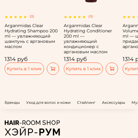
(0)
(0)
Arganmidas Clear
Arganmidas Clear
Arganm
Hydrating Shampoo 200
Hydrating Conditioner
Volum
ml — увлажняющий
200 ml —
ml — 
шампунь с аргановым
увлажняющий
прида
маслом
кондиционер с
арган
аргановым маслом
1314 руб
1314 руб
1314 
Купить в 1 клик
Купить в 1 клик
Купит
Бренды
Уход для волос и кожи
Стайлинг
Аксессуары
Му