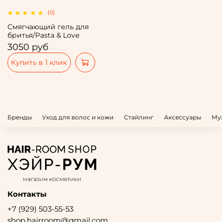
(0)
Смягчающий гель для
бритья/Pasta & Love
3050 руб
Купить в 1 клик
Бренды
Уход для волос и кожи
Стайлинг
Аксессуары
Му
Контакты
+7 (929) 503-55-53
shop.hairroom@gmail.com