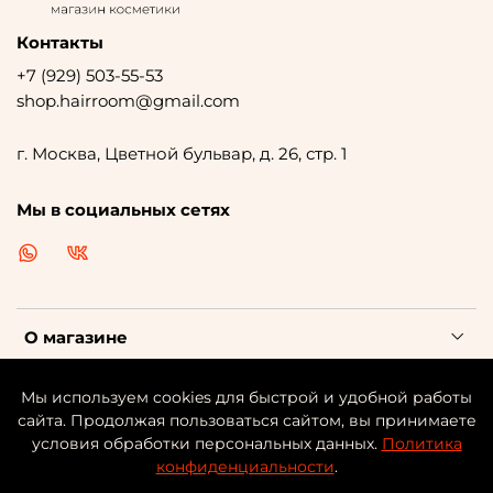
Контакты
+7 (929) 503-55-53
shop.hairroom@gmail.com
г. Москва, Цветной бульвар, д. 26, стр. 1
Мы в социальных сетях
О магазине
Клиентам
Мы используем cookies для быстрой и удобной работы
сайта. Продолжая пользоваться сайтом, вы принимаете
условия обработки персональных данных.
Политика
Каталог косметики
конфиденциальности
.