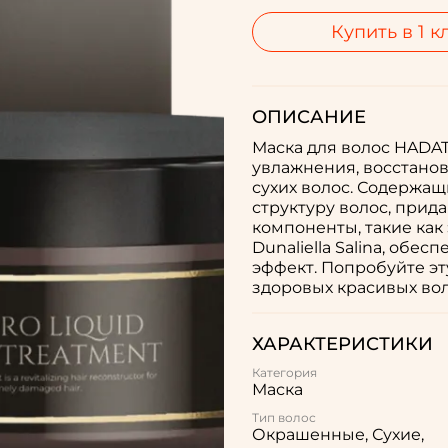
Купить в 1 к
ОПИСАНИЕ
Маска для волос HADAT
увлажнения, восстано
сухих волос. Содержа
структуру волос, прид
компоненты, такие как 
Dunaliella Salina, об
эффект. Попробуйте эт
здоровых красивых вол
ХАРАКТЕРИСТИКИ
Категория
Маска
Тип волос
Окрашенные, Сухие,