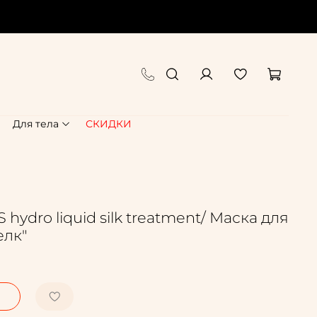
Для тела
СКИДКИ
ydro liquid silk treatment/ Маска для
елк"