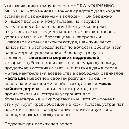
Увлажняющий шампунь Hadat HYDRO NOURISHING
MOISTURE - это инновационное средство для ухода за
сухими и поврежденными волосами. Он бережно
очищает волосы и кожу головы, не нарушая
естественный баланс влаги. Шампунь содержит
натуральные ингредиенты, которые питают волосы,
делая их мягкими, блестящими и здоровыми.
Благодаря своей легкой текстуре, шампунь легко
наносится и распределяется по волосам, обеспечивая
равномерное увлажнение. В основу продукта
заложены -
экстракты морских водорослей
,
которые глубоко проникают в волосяную луковицу,
продолжая восстанавливать и питать ее даже после
мытья, нейтрализуя воздействие свободных радикалов,
масла ши
, известное своими разглаживающими и
восстанавливающими свойствами, а также
масло
чайного дерева
— антисептик природного
происхождения, который устраняет все
болезнетворные микроорганизмы. Этот компонент
стимулирует кровообращение кожи головы, устраняет
перхоть, снимает раздражение, активизирует рост
волос, увлажняет кожу головы.
Подходит для всех типов волос.