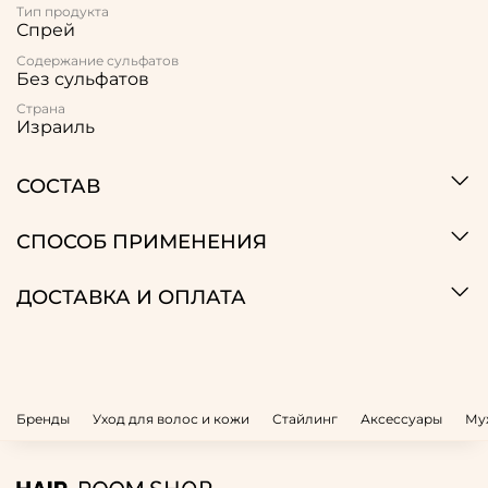
Тип продукта
Спрей
Содержание сульфатов
Без сульфатов
Страна
Израиль
СОСТАВ
СПОСОБ ПРИМЕНЕНИЯ
ДОСТАВКА И ОПЛАТА
Бренды
Уход для волос и кожи
Стайлинг
Аксессуары
Му