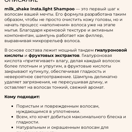
ОПИСАНИЕ
milk_shake Insta.light Shampoo
— это первый шаг к
волосам вашей мечты. Его формула разработана таким
образом, чтобы не просто очистить кожу головы, но и
начать процесс «наполнения» волоса уже на этапе
мытья. Благодаря кремовой текстуре и активным
компонентам, шампунь работает как филлер,
выравнивая микрорельеф волоса.
В основе состава лежит мощный тандем
гиалуроновой
кислоты
и
фруктовых экстрактов
. Гиалуроновая
кислота «притягивает» влагу, делая каждый волосок
более плотным и упругим, а фруктовые кислоты
закрывают кутикулу, обеспечивая гладкость и
невероятное светоотражение. Шампунь деликатно
удаляет загрязнения, не пересушивая длину, и
оставляет на волосах тонкий, свежий аромат.
Кому подходит:
Пористым и поврежденным волосам,
нуждающимся в уплотнении.
Всем, кто хочет добиться максимального блеска и
гладкости.
Натуральным и окрашенным волосам для