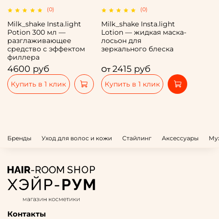
(0)
(0)
Milk_shake Insta.light
Milk_shake Insta.light
Potion 300 мл —
Lotion — жидкая маска-
разглаживающее
лосьон для
средство с эффектом
зеркального блеска
филлера
4600 руб
2415 руб
От
Купить в 1 клик
Купить в 1 клик
Бренды
Уход для волос и кожи
Стайлинг
Аксессуары
Му
Контакты