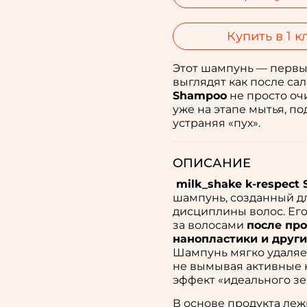
Купить в 1 к
Этот шампунь — первы
выглядят как после с
Shampoo
не просто оч
уже на этапе мытья, по
устраняя «пух».
ОПИСАНИЕ
milk_shake k-respect
шампунь, созданный д
дисциплины волос. Его
за волосами
после про
нанопластики и друг
Шампунь мягко удаляе
не вымывая активные 
эффект «идеального зе
В основе продукта ле