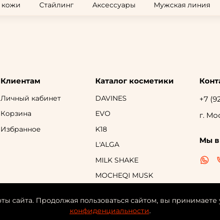
и кожи
Стайлинг
Аксессуары
Мужская линия
Клиентам
Каталог косметики
Конт
Личный кабинет
DAVINES
+7 (9
Корзина
EVO
г. Мо
Избранное
K18
Мы в
L'ALGA
MILK SHAKE
MOCHEQI MUSK
R+CO
оты сайта. Продолжая пользоваться сайтом, вы принимаете
TOKIO INKARAMI
конфиденциальности
.