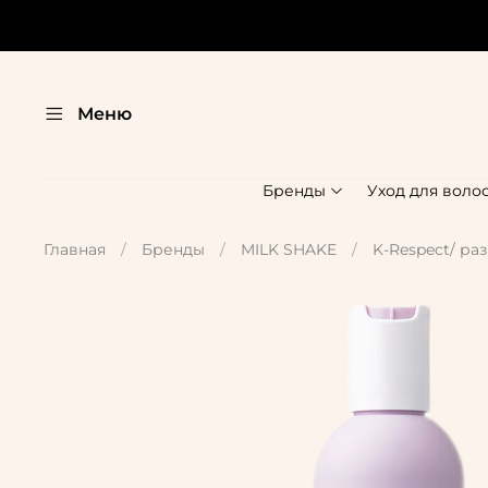
Меню
Бренды
Уход для воло
Главная
Бренды
MILK SHAKE
K-Respect/ р