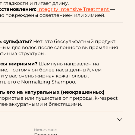
 гладкости и питает длину.
сстановления:
Integrity Intensive Treatment
—
но повреждены осветлением или химией.
ь сульфаты?
Нет, это бессульфатный продукт,
сным для волос после салонного выпрямления
тин из структуры.
лосы жирными?
Шампунь направлен на
ние, поэтому он более насыщенный, чем
 у вас очень жирная кожа головы,
ь его с Normalizing Shampoo.
ть его на натуральных (неокрашенных)
 пористые или пушистые от природы, k-respect
олее аккуратными и блестящими.
Назначение
Гладкость