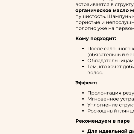
встраивается в структу
органическое масло 
пушистость. Шампунь 
пористые и непослушны
полотно уже на первом
Кому подходит:
После салонного 
(обязательный бес
Обладательницам 
Тем, кто хочет до
волос.
Эффект:
Пролонгация резу
Мгновенное устран
Уплотнение струк
Роскошный глянце
Рекомендуем в паре
Для идеальной д