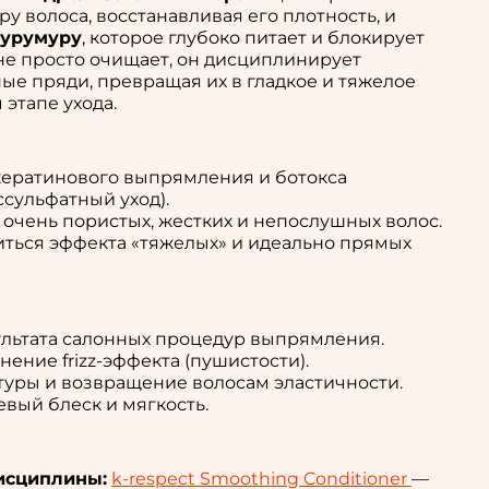
ру волоса, восстанавливая его плотность, и
мурумуру
, которое глубоко питает и блокирует
не просто очищает, он дисциплинирует
е пряди, превращая их в гладкое и тяжелое
 этапе ухода.
кератинового выпрямления и ботокса
сульфатный уход).
очень пористых, жестких и непослушных волос.
биться эффекта «тяжелых» и идеально прямых
льтата салонных процедур выпрямления.
ение frizz-эффекта (пушистости).
туры и возвращение волосам эластичности.
вый блеск и мягкость.
исциплины:
k-respect Smoothing Conditioner
—