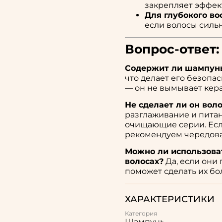
закрепляет эффект
Для глубокого во
если волосы силь
Вопрос-ответ:
Содержит ли шампун
что делает его безопа
— он не вымывает кера
Не сделает ли он во
разглаживание и пита
очищающие серии. Если
рекомендуем чередоват
Можно ли использова
волосах?
Да, если они
поможет сделать их б
ХАРАКТЕРИСТИКИ
Категория
Шампунь