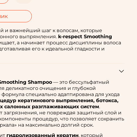
лик
й и важнейший шаг к волосам, которые
алонного выпрямления.
k-respect Smoothing
ищает, а начинает процесс дисциплины волоса
дготавливая его к идеальной гладкости и
 Smoothing Shampoo
— это бессульфатный
ля деликатного очищения и глубокой
 формула специально адаптирована для ухода
цедур кератинового выпрямления, ботокса,
их салонных разглаживающих систем
.
т загрязнения, не повреждая защитный слой и
компоненты процедур, что позволяет сохранить
ркала» на максимально долгий срок.
жит
гидролизованный кератин
, который