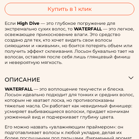
Купить в 1 клик
Если
High Dive
— это глубокое погружение для
экстремально сухих волос, то
WATERFALL
— это легкое,
освежающее прикосновение влаги. Это средство
создано для тех, кто хочет видеть свои волосы
сияющими и «живыми», но боится потерять объем или
получить эффект склеивания. Лосьон буквально тает на
волосах, оставляя после себя лишь глянцевый финиш
и невероятную мягкость.
ОПИСАНИЕ
WATERFALL
— это воплощение текучести и блеска.
Лосьон идеально подходит для тонких и средних волос,
которым не хватает лоска, но противопоказаны
тяжелые масла. Он работает как невидимый финишер:
усмиряет выбивающиеся волоски, придает кончикам
ухоженный вид и подчеркивает глубину цвета.
Его можно назвать «увлажняющим праймером»: он
подготавливает волосы к любой укладке, делая их
более послушными под пальцами. Фирменный аромат