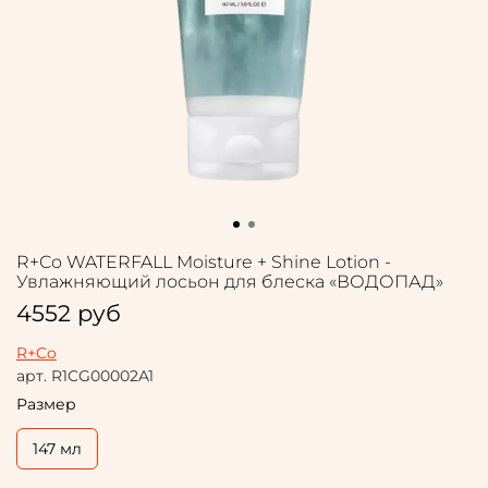
R+Co WATERFALL Moisture + Shine Lotion -
Увлажняющий лосьон для блеска «ВОДОПАД»
4552 руб
R+Co
арт.
R1CG00002A1
Размер
147 мл