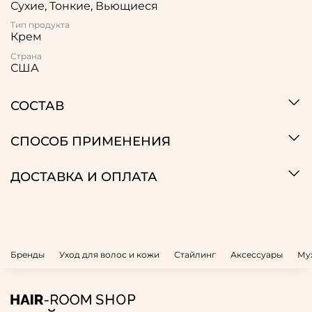
Сухие, Тонкие, Вьющиеся
Тип продукта
Крем
Страна
США
СОСТАВ
СПОСОБ ПРИМЕНЕНИЯ
ДОСТАВКА И ОПЛАТА
Бренды
Уход для волос и кожи
Стайлинг
Аксессуары
Му