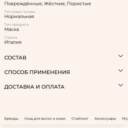
Повреждённые, Жёсткие, Пористые
Тип кожи головы
Нормальная
Тип продукта
Маска
Страна
Италия
СОСТАВ
СПОСОБ ПРИМЕНЕНИЯ
ДОСТАВКА И ОПЛАТА
Бренды
Уход для волос и кожи
Стайлинг
Аксессуары
Му