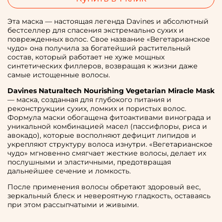
Эта маска — настоящая легенда Davines и абсолютный
бестселлер для спасения экстремально сухих и
поврежденных волос. Свое название «Вегетарианское
чудо» она получила за богатейший растительный
состав, который работает не хуже мощных
синтетических филлеров, возвращая к жизни даже
самые истощенные волосы.
Davines Naturaltech Nourishing Vegetarian Miracle Mask
— маска, созданная для глубокого питания и
реконструкции сухих, ломких и пористых волос.
Формула маски обогащена фитоактивами винограда и
уникальной комбинацией масел (пассифлоры, риса и
авокадо), которые восполняют дефицит липидов и
укрепляют структуру волоса изнутри. «Вегетарианское
чудо» мгновенно смягчает жесткие волосы, делает их
послушными и эластичными, предотвращая
дальнейшее сечение и ломкость.
После применения волосы обретают здоровый вес,
зеркальный блеск и невероятную гладкость, оставаясь
при этом рассыпчатыми и живыми.