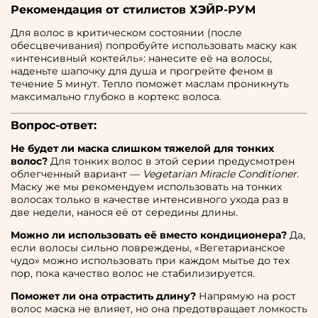
Рекомендация от стилистов ХЭЙР-РУМ
Для волос в критическом состоянии (после
обесцвечивания) попробуйте использовать маску как
«интенсивный коктейль»: нанесите её на волосы,
наденьте шапочку для душа и прогрейте феном в
течение 5 минут. Тепло поможет маслам проникнуть
максимально глубоко в кортекс волоса.
Вопрос-ответ:
Не будет ли маска слишком тяжелой для тонких
волос?
Для тонких волос в этой серии предусмотрен
облегченный вариант —
Vegetarian Miracle Conditioner
.
Маску же мы рекомендуем использовать на тонких
волосах только в качестве интенсивного ухода раз в
две недели, нанося её от середины длины.
Можно ли использовать её вместо кондиционера?
Да,
если волосы сильно повреждены, «Вегетарианское
чудо» можно использовать при каждом мытье до тех
пор, пока качество волос не стабилизируется.
Поможет ли она отрастить длину?
Напрямую на рост
волос маска не влияет, но она предотвращает ломкость