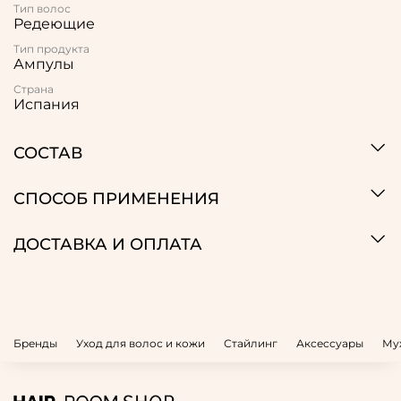
Тип волос
Редеющие
Тип продукта
Ампулы
Страна
Испания
СОСТАВ
СПОСОБ ПРИМЕНЕНИЯ
ДОСТАВКА И ОПЛАТА
Бренды
Уход для волос и кожи
Стайлинг
Аксессуары
Му