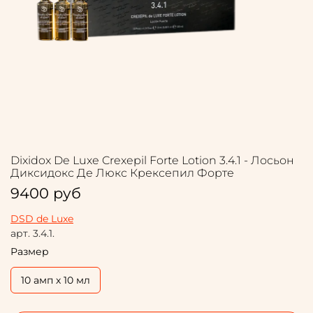
Dixidox De Luxe Crexepil Forte Lotion 3.4.1 - Лосьон
Диксидокс Де Люкс Крексепил Форте
9400 руб
DSD de Luxe
арт.
3.4.1.
Размер
10 амп х 10 мл