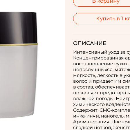
В корзину
Купить в 1 к
ОПИСАНИЕ
Интенсивный уход за 
Концентрированная ар
восстановление сухих,
непослушныхся, мятеж
мягкость, легкость в у
волос и придает им с
в состав, обеспечивае
позволяет предотврат
влажной погоды. Нейт
химического воздейств
Содержит: СМС-компле
инка-инчи, наногель, м
Ароматерапия: Цветоч
сладкой ноткой, женст