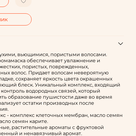
лик
сухими, вьющимися, пористыми волосами.
омамаска обеспечивает увлажнение и
 жестких, пористых, поврежденных,
ных волос. Придает волосам невероятную
кладке, сохраняет яркость цвета окрашенных
ияющий блеск. Уникальный комплекс, входящий
т контроль водородных связей, который
ить образование пушистости даже во время
рализует остатки производных после
ия.
кс - комплекс клеточных мембран, масло семян
асло семян карите.
ные, растительные ароматы с фруктовой
венный и ненавязчивый аромат.