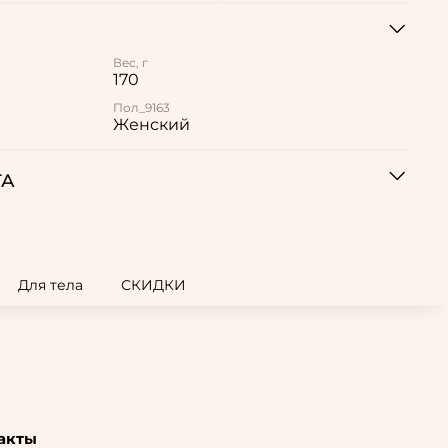
Вес, г
170
Пол_9163
Женский
ТА
Для тела
СКИДКИ
акты